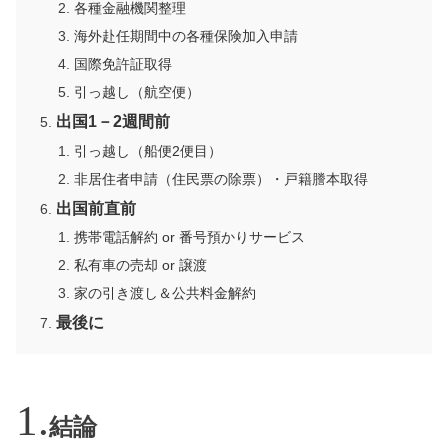
各種金融機関整理
海外赴任期間中の各種保険加入申請
国際免許証取得
引っ越し（航空便）
出国1－2週間前
引っ越し（船便2便目）
非居住者申請（住民票の除票）・戸籍謄本取得
出国前直前
携帯電話解約 or 番号預かりサービス
私有車の売却 or 譲渡
家の引き渡し＆公共料金解約
最後に
結論