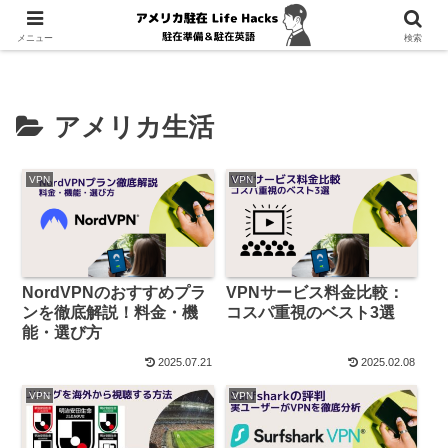
ホーム
アメリカ生活
メニュー
検索
アメリカ生活
VPN
VPN
NordVPNのおすすめプラ
VPNサービス料金比較：
ンを徹底解説！料金・機
コスパ重視のベスト3選
能・選び方
2025.07.21
2025.02.08
VPN
VPN