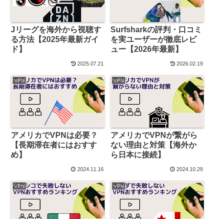
Jリーグを海外から視聴す
Surfsharkの評判・口コミ
る方法【2025年最新ガイ
を実ユーザーが徹底レビ
ド】
ュー【2026年最新】
2025.07.21
2026.02.19
VPN
VPN
アメリカでVPNは必要？
アメリカでVPNが繋がら
【長期滞在者にはおすす
ない理由と対策【海外か
め】
ら日本に接続】
2024.11.16
2024.10.29
VPN
VPN